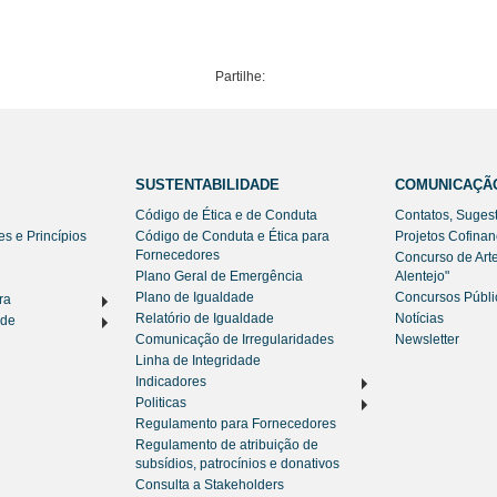
Partilhe:
SUSTENTABILIDADE
COMUNICAÇÃ
Código de Ética e de Conduta
Contatos, Suges
es e Princípios
Código de Conduta e Ética para
Projetos Cofina
Fornecedores
Concurso de Art
Plano Geral de Emergência
Alentejo"
Plano de Igualdade
Concursos Públi
ra
Relatório de Igualdade
Notícias
ade
Comunicação de Irregularidades
Newsletter
Linha de Integridade
Indicadores
Politicas
Regulamento para Fornecedores
Regulamento de atribuição de
subsídios, patrocínios e donativos
Consulta a Stakeholders