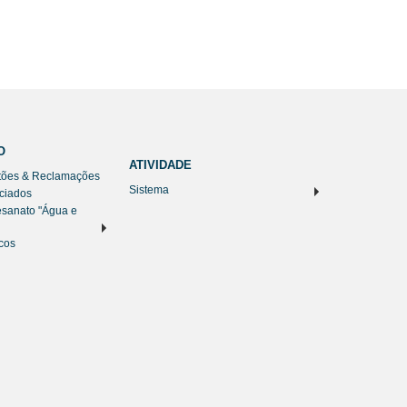
O
ATIVIDADE
tões & Reclamações
Sistema
nciados
esanato "Água e
cos