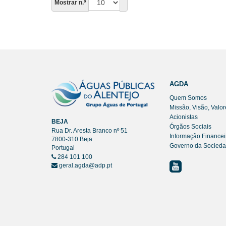
Mostrar n.º
AGDA
Quem Somos
Missão, Visão, Valor
Acionistas
BEJA
Órgãos Sociais
Rua Dr. Aresta Branco nº 51
Informação Financei
7800-310 Beja
Governo da Socied
Portugal
284 101 100
geral.agda@adp.pt