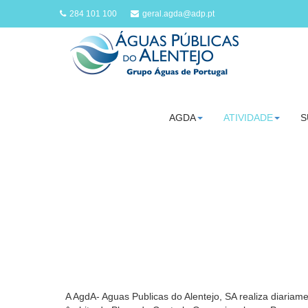
284 101 100
geral.agda@adp.pt
AGDA
ATIVIDADE
S
A AgdA- Aguas Publicas do Alentejo, SA realiza diariam